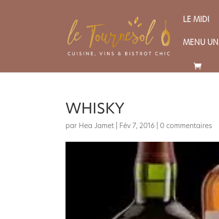
LE MIDI
MENU UN
WHISKY
par
Hea Jamet
|
Fév 7, 2016
|
0 commentaires