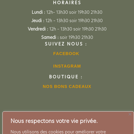
HORAIRES
Lundi :
12h– 13h30 soir 19h30 21h30
Jeudi :
12h – 13h30 soir 19h30 21h30
Vendredi :
12h – 13h30 soir 19h30 21h30
Samedi :
soir 19h30 21h30
SUIVEZ NOUS :
FACEBOOK
INSTAGRAM
BOUTIQUE :
NOS BONS CADEAUX
Nous respectons votre vie privée.
Le Tournesol Tournon sur Rhône –
Nous utilisons des cookies pour améliorer votre