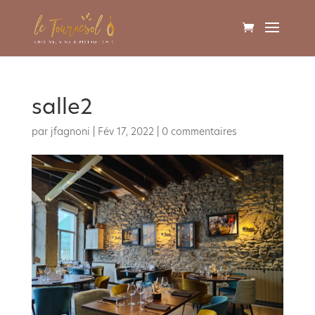
salle2
par
jfagnoni
|
Fév 17, 2022
|
0 commentaires